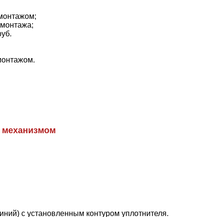
 монтажом;
 монтажа;
руб.
монтажом.
 механизмом
иний) с установленным контуром уплотнителя.