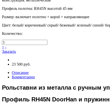
Конструкция
:
металлическая
Профиль полотна
:
RH45N высотой 45 мм
Размер
:
включает полотно + короб + направляющие
Цвет
:
белый/ коричневый/ серый/ бежевый/ зеленый/ синий/ бор
Количество:
+
-
Заказать
23 500 руб.
Описание
Комментарии
Рольставни из металла с ручным у
Профиль RH45N DoorHan и пружин