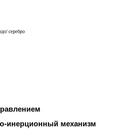
до/ серебро
правлением
но-инерционный механизм