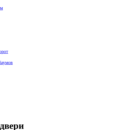
ем
орот
баумов
 двери