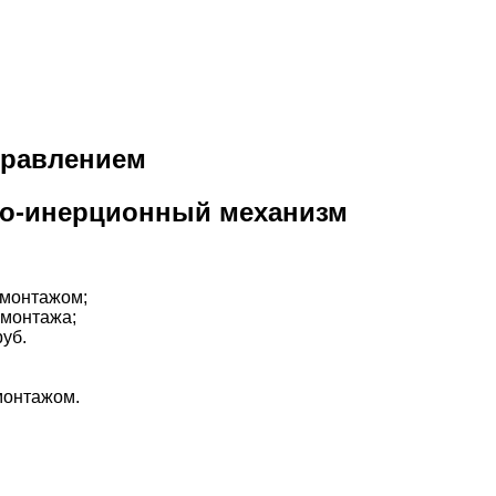
правлением
но-инерционный механизм
 монтажом;
з монтажа;
руб.
монтажом.