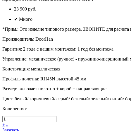
23 900 руб.
✔
Много
*Прим.
:
Это изделие типового размера. ЗВОНИТЕ для расчета
Производитель
:
DoorHan
Гарантия
:
2 года с нашим монтажом; 1 год без монтажа
Управление
:
механическое (ручное) - пружинно-инерционный 
Конструкция
:
металлическая
Профиль полотна
:
RH45N высотой 45 мм
Размер
:
включает полотно + короб + направляющие
Цвет
:
белый/ коричневый/ серый/ бежевый/ зеленый/ синий/ бор
Количество:
+
-
Заказать