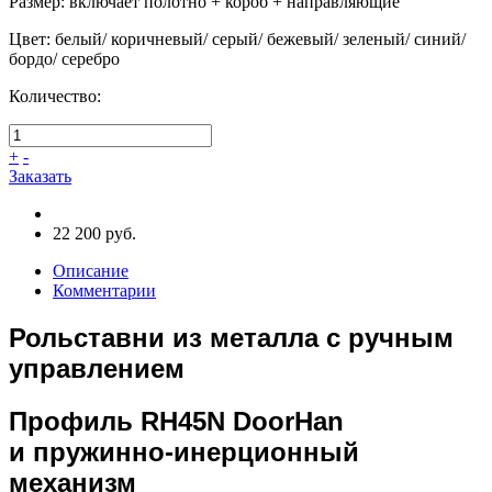
Размер
:
включает полотно + короб + направляющие
Цвет
:
белый/ коричневый/ серый/ бежевый/ зеленый/ синий/
бордо/ серебро
Количество:
+
-
Заказать
22 200 руб.
Описание
Комментарии
Рольставни из металла с ручным
управлением
Профиль RH45N DoorHan
и пружинно-инерционный
механизм