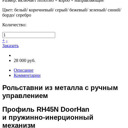
Размер
:
включает полотно + короб + направляющие
Цвет
:
белый/ коричневый/ серый/ бежевый/ зеленый/ синий/
бордо/ серебро
Количество:
+
-
Заказать
28 000 руб.
Описание
Комментарии
Рольставни из металла с ручным
управлением
Профиль RH45N DoorHan
и пружинно-инерционный
механизм