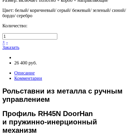
Размер
:
включает полотно + короб + направляющие
Цвет
:
белый/ коричневый/ серый/ бежевый/ зеленый/ синий/
бордо/ серебро
Количество:
+
-
Заказать
26 400 руб.
Описание
Комментарии
Рольставни из металла с ручным
управлением
Профиль RH45N DoorHan
и пружинно-инерционный
механизм