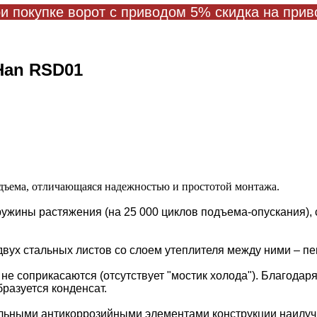
и покупке ворот с приводом 5% скидка на прив
Han RSD01
одъема, отличающаяся надежностью и простотой монтажа.
ружины растяжения (на 25 000 циклов подъема-опускания),
двух стальных листов со слоем утеплителя между ними – п
е соприкасаются (отсутствует "мостик холода"). Благодаря
разуется конденсат.
тальными антикоррозийными элементами конструкции наилу