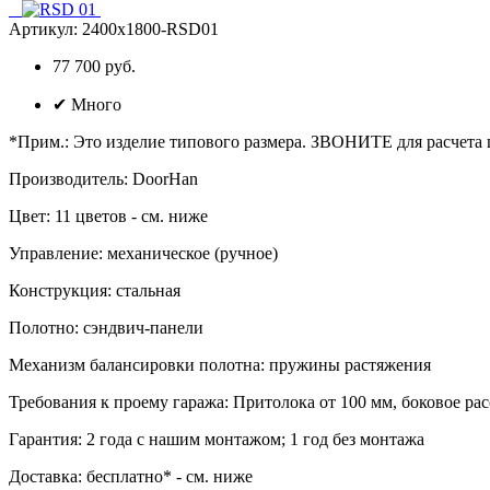
Артикул:
2400х1800-RSD01
77 700 руб.
✔
Много
*Прим.
:
Это изделие типового размера. ЗВОНИТЕ для расчета
Производитель
:
DoorHan
Цвет
:
11 цветов - см. ниже
Управление
:
механическое (ручное)
Конструкция
:
стальная
Полотно
:
сэндвич-панели
Механизм балансировки полотна
:
пружины растяжения
Требования к проему гаража
:
Притолока от 100 мм, боковое расс
Гарантия
:
2 года с нашим монтажом; 1 год без монтажа
Доставка
:
бесплатно* - см. ниже