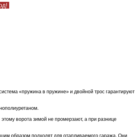
од!
 система «пружина в пружине» и двойной трос гарантируют
енополиуретаном.
 этому ворота зимой не промерзают, а при разнице
чшим образом подходят для отапливаемого гаража. Они