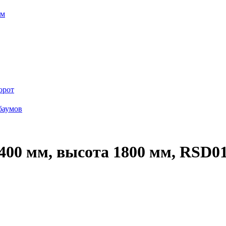
ем
орот
баумов
00 мм, высота 1800 мм, RSD0