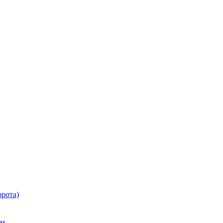
рота)
ем