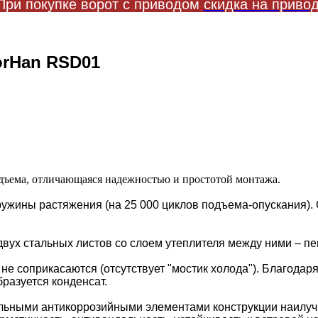
ри покупке ворот с приводом
скидка на приво
rHan RSD01
одъема, отличающаяся надежностью и простотой монтажа.
ружины растяжения (на 25 000 циклов подъема-опускания).
двух стальных листов со слоем утеплителя между ними – п
е соприкасаются (отсутствует "мостик холода"). Благодаря
разуется конденсат.
тальными антикоррозийными элементами конструкции наилу